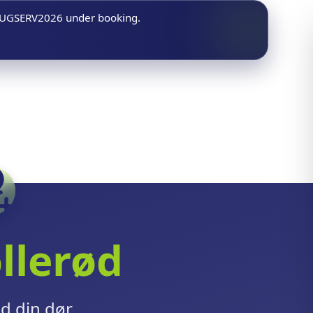
n AUGSERV2026 under booking.
llerød
ed din dør.