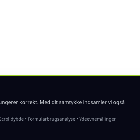
fungerer korrekt. Med dit samtykke indsamler vi også
• Scrolldybde • Formularbrugsanalyse • Ydeevnemålinger