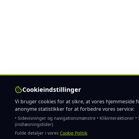
Cookieindstillinger
Vi bruger cookies for at sikre, at vores hjemmeside 
anonyme statistikker for at forbedre vores service:
• Sidevisninger og navigationsmønstre • Klikinteraktioner 
(indlæsningstider)
Fulde detaljer i vores
Cookie Politik
.