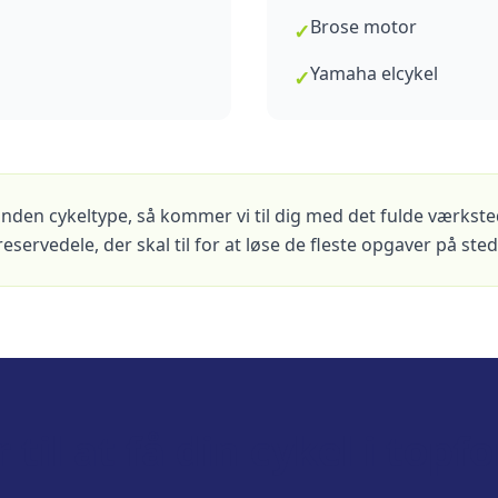
Brose motor
✓
Yamaha elcykel
✓
anden cykeltype, så kommer vi til dig med det fulde værkst
servedele, der skal til for at løse de fleste opgaver på sted
r til at få din cykel i topf