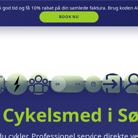
t i god tid og få 10% rabat på din samlede faktura. Brug kode
BOOK NU
DA
EN
 Cykelsmed i Sø
 du cykler. Professionel service direkte v