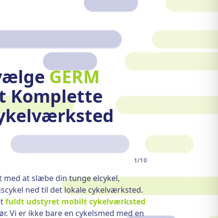
vælge
GERM
it Komplette
ykelværksted
1
/
10
 med at slæbe din tunge elcykel,
scykel ned til det lokale cykelværksted.
et
fuldt udstyret mobilt cykelværksted
dør. Vi er ikke bare en cykelsmed med en