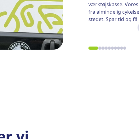
værktøjskasse. Vores 
fra almindelig cykels
stedet. Spar tid og f
r vi