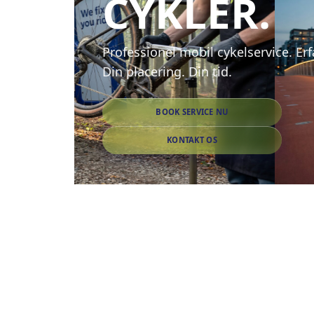
CYKLER.
Professionel mobil cykelservice. Er
Din placering. Din tid.
BOOK SERVICE NU
KONTAKT OS