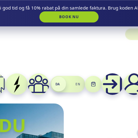
t i god tid og få 10% rabat på din samlede faktura. Brug kode
BOOK NU
DA
EN
kelreparation på stedet
DU