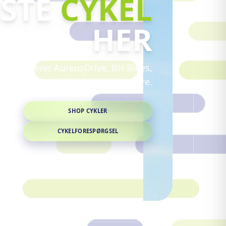
STE
CYKEL
HER
g inkluderer AureusDrive, BH Bikes,
al, Monty, WeThePeople og mere.
SHOP CYKLER
CYKELFORESPØRGSEL