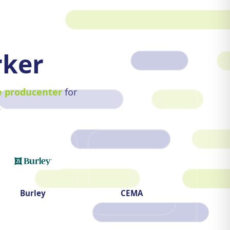
rker
 producenter
for
.
Burley
CEMA