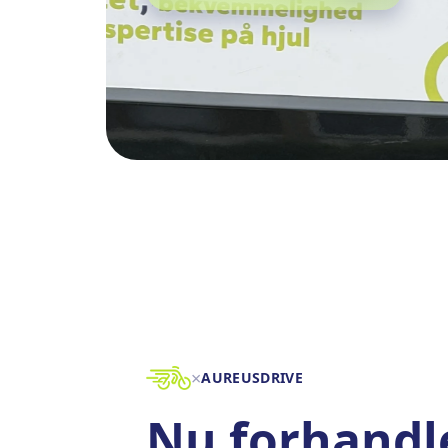
×
AUREUSDRIVE
Nu forhandle