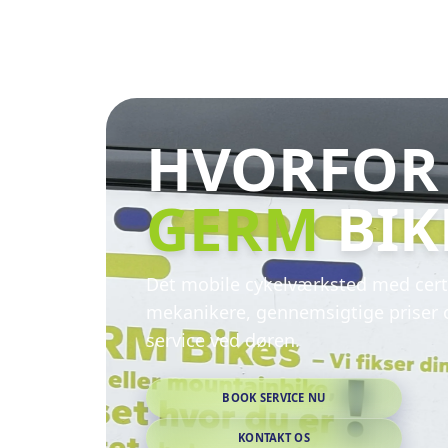
HVORFOR
GERM
BIK
Det mobile cykelværksted med cert
mekanikere, gennemsigtige priser
service ved døren.
BOOK SERVICE NU
KONTAKT OS