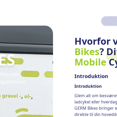
Hvorfor 
Bikes
? D
ES
Mobile
C
ificerede
Introduktion
 og premium
Introduktion
Glem alt om besværet
ladcykel eller hverdag
GERM Bikes bringer 
direkte til din hoved